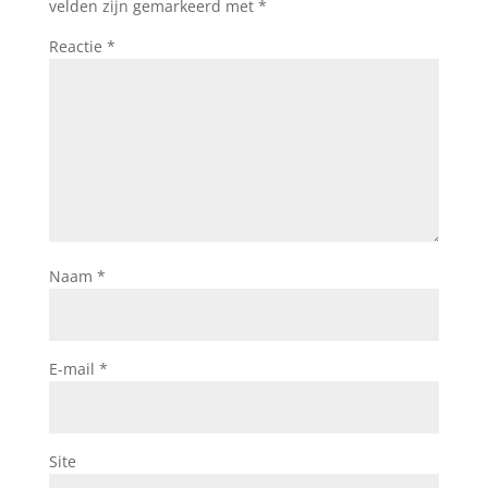
velden zijn gemarkeerd met
*
Reactie
*
Naam
*
E-mail
*
Site