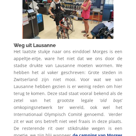
Weg uit Lausanne
Het laatste stukje naar ons einddoel Morges is een
appeltje-eitje, ware het niet dat we ons door de
stadse drukte van Lausanne moeten wormen. We
hebben het al vaker geschreven: Grote steden in
Zwitserland zijn niet mooi. Voor wat we van
Lausanne hebben gezien is er weinig reden om hier
terug te komen. Deze stad staat vooral bekend als de
zetel van het grootste legale ‘
old boys
’
omkopingsnetwerk ter wereld, ook wel het
Internationaal Olympisch Comité genoemd.
Verder
zit er wat ons betreft niet veel fraais in deze plaats.
De resterende rit over stikdrukke wegen is een
moetje, we zijn blij wanneer
de camping van Morges