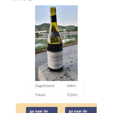
Dagafstand
54km
Totaal
722km
ga naar de
ga naar de