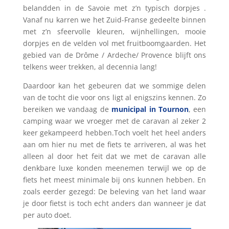
belandden in de Savoie met z’n typisch dorpjes .
Vanaf nu karren we het Zuid-Franse gedeelte
binnen
met z’n sfeervolle kleuren, wijnhellingen, mooie
dorpjes en de velden vol met fruitboomgaarden. Het
gebied van de Drôme / Ardeche/ Provence blijft ons
telkens weer trekken, al decennia lang!
Daardoor kan het gebeuren dat we sommige delen
van de tocht die voor ons ligt al enigszins kennen. Zo
bereiken we vandaag de
municipal in Tournon
, een
camping waar we vroeger met de caravan al zeker 2
keer gekampeerd hebben.Toch voelt het heel anders
aan om hier nu met de fiets te arriveren, al was het
alleen al door het feit dat we met de caravan alle
denkbare luxe konden meenemen terwijl we op de
fiets het meest minimale bij ons kunnen hebben. En
zoals eerder gezegd: De beleving van het land waar
je door fietst is toch echt anders dan wanneer je dat
per auto doet.