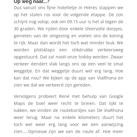
Op weg naar….?
Dus vanuit ons fijne hotelletje in Hières stappen we
op het stalen ros voor de volgende etappe. De zon
schijnt nog volop, ook om 09.15 uur is het al tegen de
30 graden. We rijden door enkele sfeervolle dorpjes,
genieten van de omgeving en voelen ons de koning
te rijk. Maar dan wordt het toch wat minder leuk. We
worden plotsklaps een stikdrukke verkeersweg
opgestuurd. Dat zal nooit onze hobby worden. Zwaar
verkeer dendert vlak langs ons op een veel te smal
weggetje. En dat weggetje duurt wel erg lang. Hoe
kan dat nou? We kijken op de app van ViaRhona en
zien we dat we verkeerd zijn gereden.
Vervolgens probeert René met behulp van Google
Maps de boel weer recht te breien. Dat lijkt te
lukken, we vinden de routebordjes van De ViaRhona
weer terug. Maar na enkele kilometers duurt het
toch wel weer erg lang voor we een aanwijzing
zien…..Opnieuw zijn we van de route af. Hoe meer