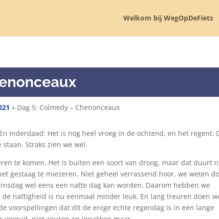
Welkom bij WegOpDeFiets
henonceaux
021
»
Dag 5: Colmedy – Chenonceaux
n. En inderdaad: Het is nog heel vroeg in de ochtend, en het regent.
 staan. Straks zien we wel.
ren te komen. Het is buiten een soort van droog, maar dat duurt n
 het gestaag te miezeren. Niet geheel verrassend hoor, we weten d
 dinsdag wel eens een natte dag kan worden. Daarom hebben we
n de nattigheid is nu eenmaal minder leuk. En lang treuren doen w
de voorspellingen dat dit de enige echte regendag is in een lange
 vooruit, niet zeuren en inpakken maar.