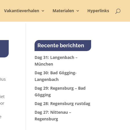
Vakantieverhalen
Materialen
Hyperlinks
Recente berichten
Dag 31: Langenbach –
München
Dag 30: Bad Gögging-
 Dus
Langenbach
Dag 29: Regensburg – Bad
Gögging
iet
oor
Dag 28: Regensburg rustdag
Dag 27: Nittenau –
e
Regensburg