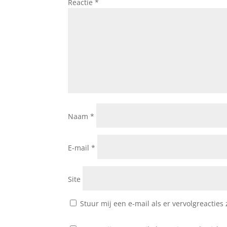
Reactie
*
Naam
*
E-mail
*
Site
Stuur mij een e-mail als er vervolgreacties z