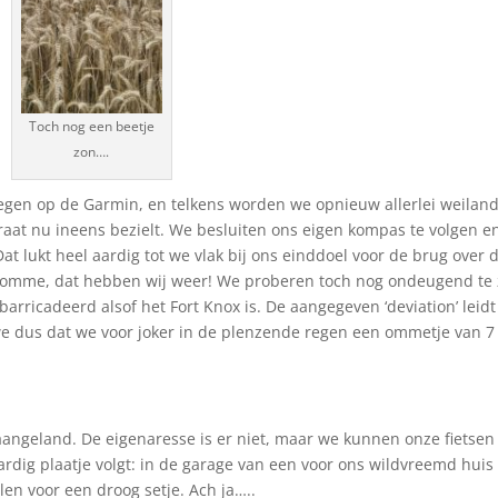
Toch nog een beetje
zon….
egen op de Garmin, en telkens worden we opnieuw allerlei weilan
aat nu ineens bezielt. We besluiten ons eigen kompas te volgen e
t lukt heel aardig tot we vlak bij ons einddoel voor de brug over 
verdomme, dat hebben wij weer! We proberen toch nog ondeugend te 
arricadeerd alsof het Fort Knox is. De aangegeven ‘deviation’ leidt
 we dus dat we voor joker in de plenzende regen een ommetje van 
aangeland. De eigenaresse is er niet, maar we kunnen onze fietsen
ardig plaatje volgt: in de garage van een voor ons wildvreemd huis
en voor een droog setje. Ach ja…..