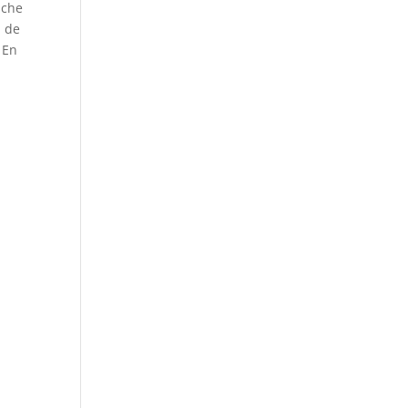
sche
n de
 En