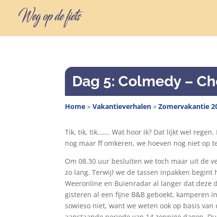
Dag 5: Colmedy – C
Home
»
Vakantieverhalen
»
Zomervakantie 2
Tik, tik, tik……. Wat hoor ik? Dat lijkt wel rege
nog maar ff omkeren, we hoeven nog niet op te
Om 08.30 uur besluiten we toch maar uit de ve
zo lang. Terwijl we de tassen inpakken begint
Weeronline en Buienradar al langer dat deze
gisteren al een fijne B&B geboekt, kamperen i
sowieso niet, want we weten ook op basis van 
aanstaande periode van 14 zonnige dagen. Dus