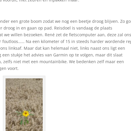
nder een grote boom zodat we nog een beetje droog blijven. Zo g
r droog in en gaan op pad. Reisdoel is vandaag de plaats
t we willen bezoeken. René zet de fietscomputer aan, deze zal on
r foutloos…… Na een kilometer of 15 in steeds harder wordende r
ns linksaf. Maar dat kan helemaal niet, links naast ons ligt een
een stukje het advies van Garmin op te volgen, maar dit slaat
sen, zelfs niet met een mountainbike. We bedenken zelf maar een
gen voort.