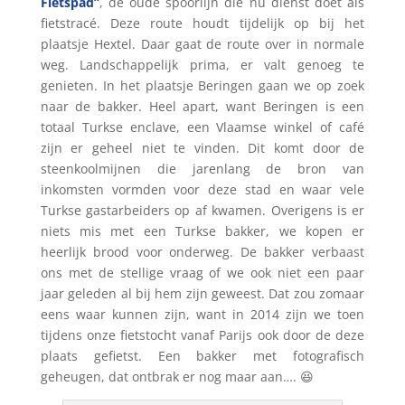
Fietspad”
, de oude spoorlijn die nu dienst doet als
fietstracé. Deze route houdt tijdelijk op bij het
plaatsje Hextel. Daar gaat de route over in normale
weg. Landschappelijk prima, er valt genoeg te
genieten. In het plaatsje Beringen gaan we op zoek
naar de bakker. Heel apart, want Beringen is een
totaal Turkse enclave, een Vlaamse winkel of café
zijn er geheel niet te vinden. Dit komt door de
steenkoolmijnen die jarenlang de bron van
inkomsten vormden voor deze stad en waar vele
Turkse gastarbeiders op af kwamen. Overigens is er
niets mis met een Turkse bakker, we kopen er
heerlijk brood voor onderweg. De bakker verbaast
ons met de stellige vraag of we ook niet een paar
jaar geleden al bij hem zijn geweest. Dat zou zomaar
eens waar kunnen zijn, want in 2014 zijn we toen
tijdens onze fietstocht vanaf Parijs ook door de deze
plaats gefietst. Een bakker met fotografisch
geheugen, dat ontbrak er nog maar aan…. 😆