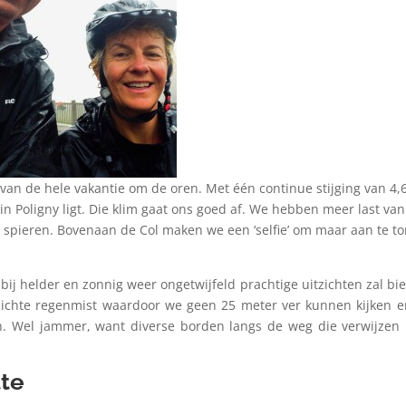
g van de hele vakantie om de oren. Met één continue stijging van 4,
rin Poligny ligt. Die klim gaat ons goed af. We hebben meer last van
spieren. Bovenaan de Col maken we een ‘selfie’ om maar aan te t
bij helder en zonnig weer ongetwijfeld prachtige uitzichten zal bi
dichte regenmist waardoor we geen 25 meter ver kunnen kijken e
tten. Wel jammer, want diverse borden langs de weg die verwijzen
tte