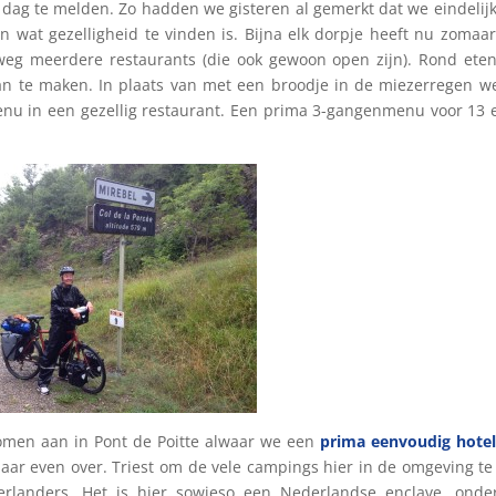
ze dag te melden. Zo hadden we gisteren al gemerkt dat we eindelij
n wat gezelligheid te vinden is. Bijna elk dorpje heeft nu zomaa
weg meerdere restaurants (die ook gewoon open zijn). Rond eten
n te maken. In plaats van met een broodje in de miezerregen w
enu in een gezellig restaurant. Een prima 3-gangenmenu voor 13 
komen aan in Pont de Poitte alwaar we een
prima eenvoudig hotel
ar even over. Triest om de vele campings hier in de omgeving te
derlanders. Het is hier sowieso een Nederlandse enclave, ond