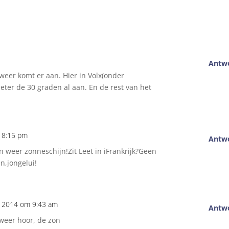
Antw
 weer komt er aan. Hier in Volx(onder
eter de 30 graden al aan. En de rest van het
m 8:15 pm
Antw
en weer zonneschijn!Zit Leet in iFrankrijk?Geen
,jongelui!
li 2014 om 9:43 am
Antw
 weer hoor, de zon