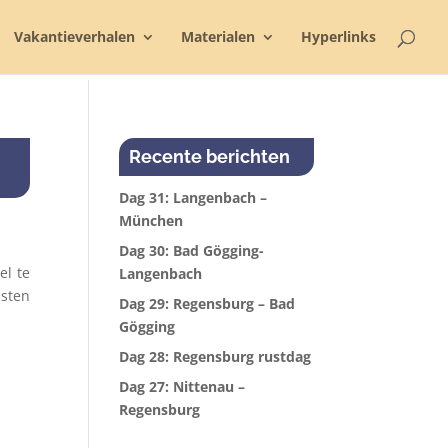
Vakantieverhalen
Materialen
Hyperlinks
Recente berichten
Dag 31: Langenbach –
München
Dag 30: Bad Gögging-
el te
Langenbach
msten
Dag 29: Regensburg – Bad
Gögging
Dag 28: Regensburg rustdag
Dag 27: Nittenau –
Regensburg