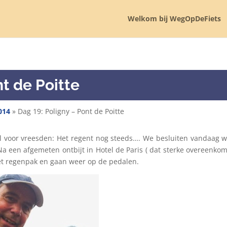
Welkom bij WegOpDeFiets
nt de Poitte
014
»
Dag 19: Poligny – Pont de Poitte
al voor vreesden: Het regent nog steeds…. We besluiten vandaag w
a een afgemeten ontbijt in Hotel de Paris ( dat sterke overeenko
het regenpak en gaan weer op de pedalen.