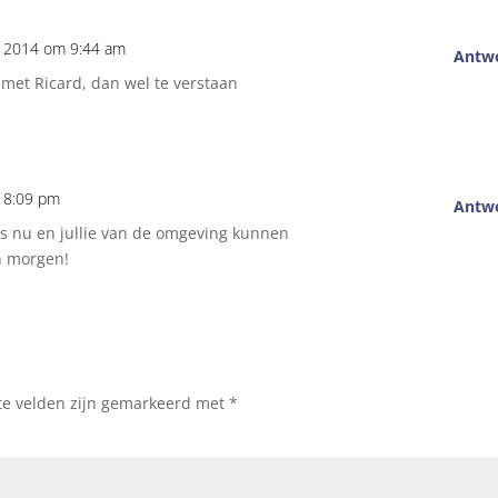
li 2014 om 9:44 am
Antw
met Ricard, dan wel te verstaan
m 8:09 pm
Antw
r is nu en jullie van de omgeving kunnen
n morgen!
te velden zijn gemarkeerd met
*