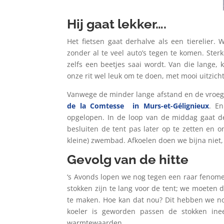
Hij gaat lekker….
Het fietsen gaat derhalve als een tierelier.
zonder al te veel auto’s tegen te komen. Ster
zelfs een beetjes saai wordt. Van die lange, 
onze rit wel leuk om te doen, met mooi uitzic
Vanwege de minder lange afstand en de vroege
de la Comtesse
in Murs-et-Gélignieux
. E
opgelopen. In de loop van de middag gaat 
besluiten de tent pas later op te zetten en o
kleine) zwembad. Afkoelen doen we bijna niet, 
Gevolg van de hitte
‘s Avonds lopen we nog tegen een raar fenomee
stokken zijn te lang voor de tent; we moeten 
te maken. Hoe kan dat nou? Dit hebben we no
koeler is geworden passen de stokken inee
warmtewaarden.