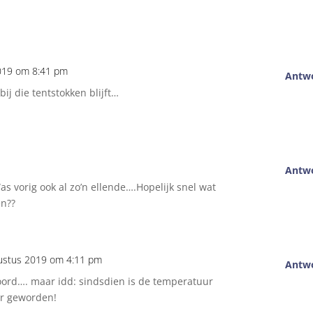
2019 om 8:41 pm
Antw
ij die tentstokken blijft…
Antw
Was vorig ook al zo’n ellende….Hopelijk snel wat
en??
ustus 2019 om 4:11 pm
Antw
oord…. maar idd: sindsdien is de temperatuur
er geworden!