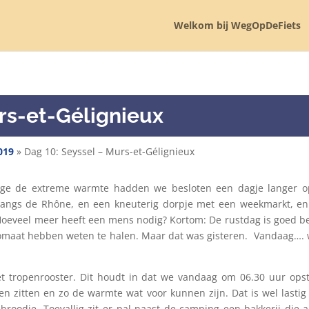
Welkom bij WegOpDeFiets
rs-et-Gélignieux
019
»
Dag 10: Seyssel – Murs-et-Gélignieux
wege de extreme warmte hadden we besloten een dagje langer o
 langs de Rhône, en een kneuterig dorpje met een weekmarkt, e
oeveel meer heeft een mens nodig? Kortom: De rustdag is goed b
omaat hebben weten te halen. Maar dat was gisteren.
Vandaag…. 
t tropenrooster. Dit houdt in dat we vandaag om 06.30 uur ops
n zitten en zo de warmte wat voor kunnen zijn. Dat is wel lastig
broodje. Toevallig zit er pal naast de camping een bakkerij die 