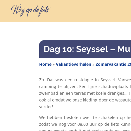
Dag 10: Seyssel – Mu
Home
»
Vakantieverhalen
»
Zomervakantie 2
Zo. Dat was een rustdagje in Seyssel. Van
camping te blijven. Een fijne schaduwplaats
zwembad en een terras met koele drankjes… H
ook al omdat we onze kleding door de wasaut
verder!
We hebben besloten over te schakelen op he
zodat we nog voor 08.00 uur op de fiets kunne
ons gewenste ontbijt met croissantje en vers 