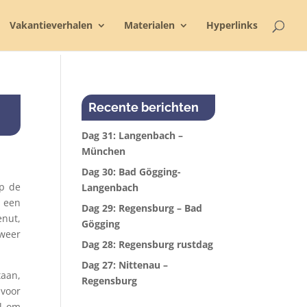
Vakantieverhalen
Materialen
Hyperlinks
Recente berichten
Dag 31: Langenbach –
München
Dag 30: Bad Gögging-
p de
Langenbach
n een
Dag 29: Regensburg – Bad
enut,
Gögging
weer
Dag 28: Regensburg rustdag
Dag 27: Nittenau –
taan,
Regensburg
 voor
al om