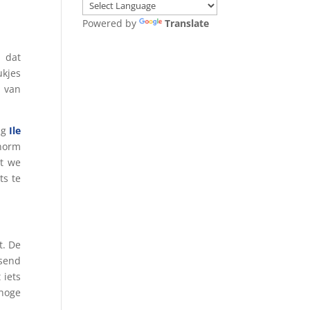
Powered by
Translate
n dat
ukjes
l van
ng
Ile
norm
at we
ts te
t. De
ssend
 iets
hoge