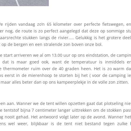
 We rijden vandaag zo’n 65 kilometer over perfecte fietswegen, e
ker nog, de route is zo perfect aangelegd dat deze op sommige st
kaarsrechte stukken langs de rivier….. Gelukkig is het grotere dee
ht op de bergen en een stralende zon boven onze bol.
 start arriveren we al om 13.00 uur op ons eindstation, de campi
n dat is maar goed ook, want de temperatuur is inmiddels e
de thermometer ruim over de 40 graden heen. Het is zo warm d
ns eerst in de mierenhoop te storten bij het ( voor de camping ie
maar alles beter dan op ons kampeerplekje in de volle zon zitten.
n aan. Wanner we de tent willen opzetten gaat dat plotseling nie
de tentstof bijna 7 centimeter langer uittrekken om de stokken pa
g nooit gehad. Het antwoord volgt later op de avond. Wanner het
ns wel weer, blijkbaar is de tent niet bestand tegen zulke 