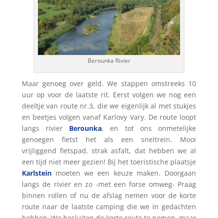
Berounka Rivier
Maar genoeg over geld. We stappen omstreeks 10
uur op voor de laatste rit. Eerst volgen we nog een
deeltje van route nr.3, die we eigenlijk al met stukjes
en beetjes volgen vanaf Karlovy Vary. De route loopt
langs rivier
Berounka
, en tot ons onmetelijke
genoegen fietst het als een sneltrein. Mooi
vrijliggend fietspad, strak asfalt, dat hebben we al
een tijd niet meer gezien! Bij het toeristische plaatsje
Karlstein
moeten we een keuze maken. Doorgaan
langs de rivier en zo -met een forse omweg- Praag
binnen rollen of nu de afslag nemen voor de korte
route naar de laatste camping die we in gedachten
hebben. We besluiten de korte route te nemen, maar