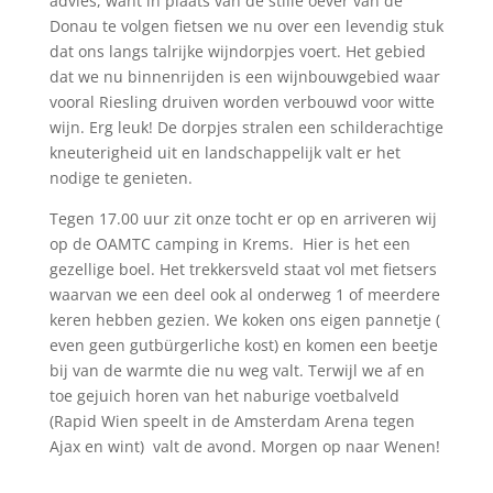
advies, want in plaats van de stille oever van de
Donau te volgen fietsen we nu over een levendig stuk
dat ons langs talrijke wijndorpjes voert. Het gebied
dat we nu binnenrijden is een wijnbouwgebied waar
vooral Riesling druiven worden verbouwd voor witte
wijn. Erg leuk! De dorpjes stralen een schilderachtige
kneuterigheid uit en landschappelijk valt er het
nodige te genieten.
Tegen 17.00 uur zit onze tocht er op en arriveren wij
op de OAMTC camping in Krems. Hier is het een
gezellige boel. Het trekkersveld staat vol met fietsers
waarvan we een deel ook al onderweg 1 of meerdere
keren hebben gezien. We koken ons eigen pannetje (
even geen gutbürgerliche kost) en komen een beetje
bij van de warmte die nu weg valt. Terwijl we af en
toe gejuich horen van het naburige voetbalveld
(Rapid Wien speelt in de Amsterdam Arena tegen
Ajax en wint) valt de avond. Morgen op naar Wenen!