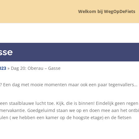
Welkom bij WegOpDeFiets
sse
023
»
Dag 20: Oberau – Gasse
n? Een dag met mooie momenten maar ook een paar tegenvallers…
een staalblauwe lucht toe. Kijk, die is binnen! Eindelijk geen regen
zomervakantie. Goedgeluimd staan we op en doen mee aan het ontbij
ulen ( we hebben een kamer op de hoogste etage) en de fietsen