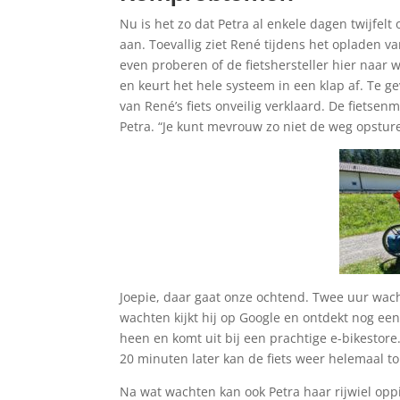
Nu is het zo dat Petra al enkele dagen twijfel
aan. Toevallig ziet René tijdens het opladen v
even proberen of de fietshersteller hier naar 
en keurt het hele systeem in een klap af. Te g
van René’s fiets onveilig verklaard. De fietse
Petra. “Je kunt mevrouw zo niet de weg opstur
Joepie, daar gaat onze ochtend. Twee uur wach
wachten kijkt hij op Google en ontdekt nog een 
heen en komt uit bij een prachtige e-bikestore
20 minuten later kan de fiets weer helemaal t
Na wat wachten kan ook Petra haar rijwiel opp