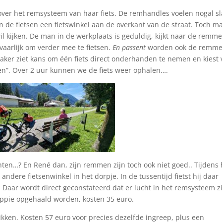
t over het remsysteem van haar fiets. De remhandles voelen nogal s
an de fietsen een fietswinkel aan de overkant van de straat. Toch m
wil kijken. De man in de werkplaats is geduldig, kijkt naar de remm
evaarlijk om verder mee te fietsen.
En passent
worden ook de remm
nmaker ziet kans om één fiets direct onderhanden te nemen en kiest 
en”. Over 2 uur kunnen we de fiets weer ophalen….
ten…? En René dan, zijn remmen zijn toch ook niet goed.. Tijdens 
andere fietsenwinkel in het dorpje. In de tussentijd fietst hij daar
. Daar wordt direct geconstateerd dat er lucht in het remsysteem zi
oppie opgehaald worden, kosten 35 euro.
ikken. Kosten 57 euro voor precies dezelfde ingreep, plus een