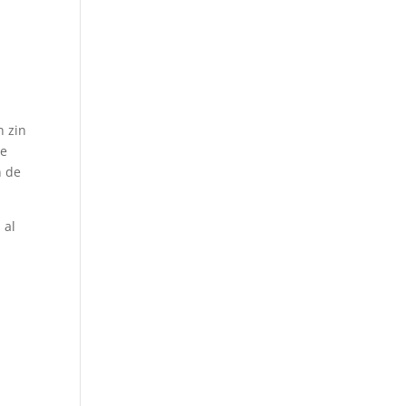
n zin
te
n de
 al