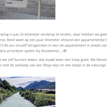
ping is pas 20 kilometer verderop te vinden, daar hebben we gee
mst, René weet op een paar kilometer afstand een appartementje 
7.00 uur onszelf terugvinden in een ski-appartement in plaats va
tra accordeon spelen bij thuiskomst…..🫣
t we zelf kunnen koken; dat maakt weer een hoop goed. We fietsen
us met de aankoop van een flesje wijn en een toetje in de naburige