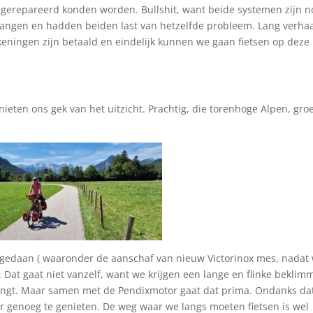
gerepareerd konden worden. Bullshit, want beide systemen zijn n
rvangen en hadden beiden last van hetzelfde probleem. Lang verha
ekeningen zijn betaald en eindelijk kunnen we gaan fietsen op deze
eten ons gek van het uitzicht. Prachtig, die torenhoge Alpen, gro
edaan ( waaronder de aanschaf van nieuw Victorinox mes, nadat
. Dat gaat niet vanzelf, want we krijgen een lange en flinke beklim
engt. Maar samen met de Pendixmotor gaat dat prima. Ondanks da
er genoeg te genieten. De weg waar we langs moeten fietsen is wel