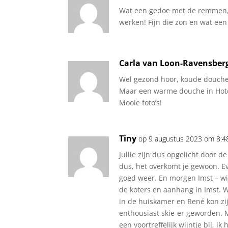
Wat een gedoe met de remmen, 
werken! Fijn die zon en wat ee
Carla van Loon-Ravensber
Wel gezond hoor, koude douche
Maar een warme douche in Hotel
Mooie foto’s!
Tiny
op 9 augustus 2023 om 8:
Jullie zijn dus opgelicht door d
dus, het overkomt je gewoon. E
goed weer. En morgen Imst – wi
de koters en aanhang in Imst. We
in de huiskamer en René kon zij
enthousiast skie-er geworden. M
een voortreffelijk wijntje bij, ik