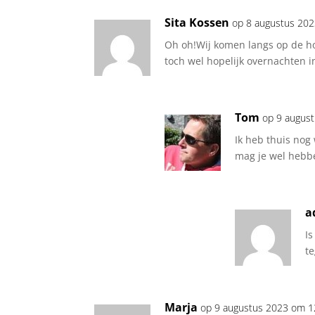
Sita Kossen
op 8 augustus 20
Oh oh!Wij komen langs op de h
toch wel hopelijk overnachten i
Tom
op 9 augus
Ik heb thuis nog
mag je wel hebb
a
Is
t
Marja
op 9 augustus 2023 om 1