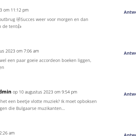
23 om 11:12 pm
Antw
outbrug 🤣Succes weer voor morgen en dan
n de tent👍
tus 2023 om 7:06 am
Antw
 wel een paar goeie accordeon boeken liggen,
en
dmin
op 10 augustus 2023 om 9:54 pm
Antw
 het een beetje vlotte muziek? Ik moet opboksen
egen die Bulgaarse muzikanten…
2:26 am
Antw