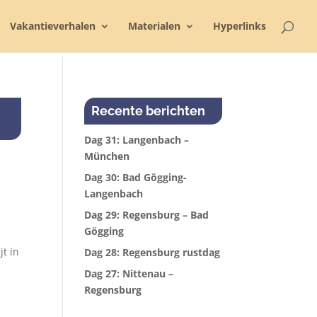
Vakantieverhalen
Materialen
Hyperlinks
Recente berichten
Dag 31: Langenbach –
München
Dag 30: Bad Gögging-
Langenbach
Dag 29: Regensburg – Bad
Gögging
t in
Dag 28: Regensburg rustdag
Dag 27: Nittenau –
Regensburg