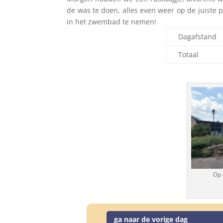
de was te doen, alles even weer op de juiste 
in het zwembad te nemen!
Dagafstand
Totaal
Op 
ga naar de vorige dag