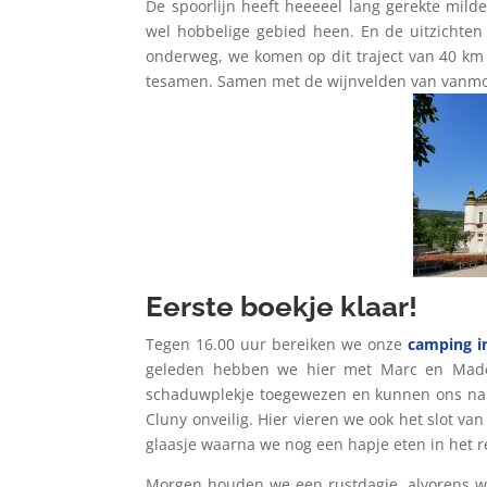
De spoorlijn heeft heeeeel lang gerekte milde
wel hobbelige gebied heen. En de uitzichten
onderweg, we komen op dit traject van 40 km
tesamen. Samen met de wijnvelden van vanmorg
Eerste boekje klaar!
Tegen 16.00 uur bereiken we onze
camping i
geleden hebben we hier met Marc en Madel
schaduwplekje toegewezen en kunnen ons na 
Cluny onveilig. Hier vieren we ook het slot va
glaasje waarna we nog een hapje eten in het re
Morgen houden we een rustdagje, alvorens 