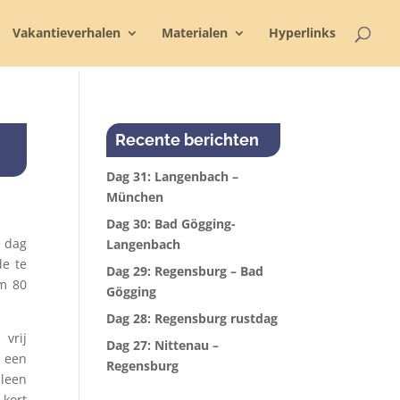
Vakantieverhalen
Materialen
Hyperlinks
Recente berichten
Dag 31: Langenbach –
München
Dag 30: Bad Gögging-
e dag
Langenbach
de te
Dag 29: Regensburg – Bad
im 80
Gögging
Dag 28: Regensburg rustdag
vrij
Dag 27: Nittenau –
 een
Regensburg
lleen
 kort