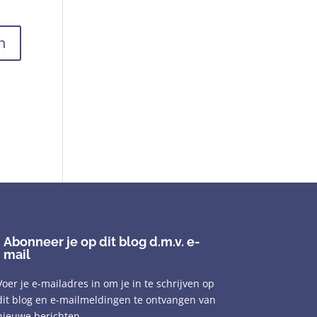
Abonneer je op dit blog d.m.v. e-
mail
Voer je e-mailadres in om je in te schrijven op
dit blog en e-mailmeldingen te ontvangen van
nieuwe berichten.