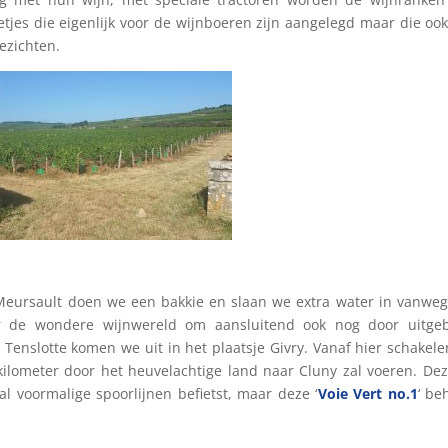
jes die eigenlijk voor de wijnboeren zijn aangelegd maar die oo
ezichten.
e Meursault doen we een bakkie en slaan we extra water in vanwe
 de wondere wijnwereld om aansluitend ook nog door uitgeb
. Tenslotte komen we uit in het plaatsje Givry. Vanaf hier schakel
kilometer door het heuvelachtige land naar Cluny zal voeren. De
 voormalige spoorlijnen befietst, maar deze ‘
Voie Vert no.1
‘ be