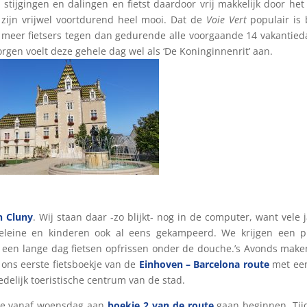
 stijgingen en dalingen en fietst daardoor vrij makkelijk door het
 zijn vrijwel voortdurend heel mooi. Dat de
Voie Vert
populair is b
 meer fietsers tegen dan gedurende alle voorgaande 14 vakantie
en voelt deze gehele dag wel als ‘De Koninginnenrit’ aan.
n Cluny
. Wij staan daar -zo blijkt- nog in de computer, want vele 
eine en kinderen ook al eens gekampeerd. We krijgen een p
een lange dag fietsen opfrissen onder de douche.’s Avonds mak
n ons eerste fietsboekje van de
Einhoven – Barcelona route
met een
delijk toeristische centrum van de stad.
we vanaf woensdag aan
boekje 2 van de route
gaan beginnen. Tij