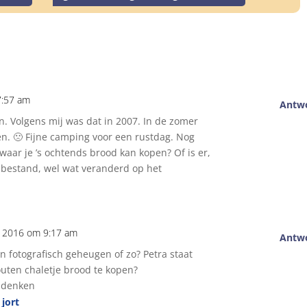
7:57 am
Antw
n. Volgens mij was dat in 2007. In de zomer
en. 🙁 Fijne camping voor een rustdag. Nog
waar je ’s ochtends brood kan kopen? Of is er,
enbestand, wel wat veranderd op het
li 2016 om 9:17 am
Antw
en fotografisch geheugen of zo? Petra staat
houten chaletje brood te kopen?
ndenken
 jort