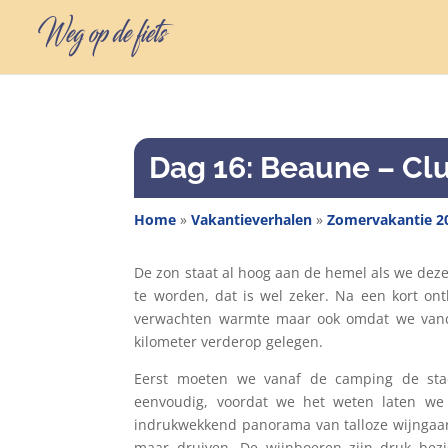
Dag 16: Beaune – Cl
Home
»
Vakantieverhalen
»
Zomervakantie 2
De zon staat al hoog aan de hemel als we dez
te worden, dat is wel zeker. Na een kort ont
verwachten warmte maar ook omdat we vanda
kilometer verderop gelegen.
Eerst moeten we vanaf de camping de stad 
eenvoudig, voordat we het weten laten we
indrukwekkend panorama van talloze wijngaard
maar druiven. De wijnboeren zijn druk bez