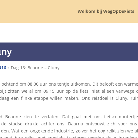
Welkom bij WegOpDeFiets
uny
016
»
Dag 16: Beaune – Cluny
e ochtend om 08.00 uur ons tentje uitkomen. Dit belooft een warm
bijt zitten we al om 09.15 uur op de fiets, niet alleen vanwege 
ag een flinke etappe willen maken. Ons reisdoel is Cluny, ru
Beaune zien te verlaten. Dat gaat met ons fietscomputertje 
 de stadse drukte achter ons. Daarna ontvouwt zich voor ons
en. Wat een ongekende industrie, zo ver het oog reikt zien we a
ig met hun wijn, met speciale tractoren worden de wijnranken