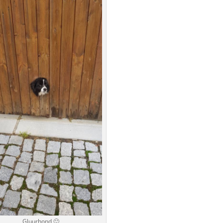
Gluurhond 🙂