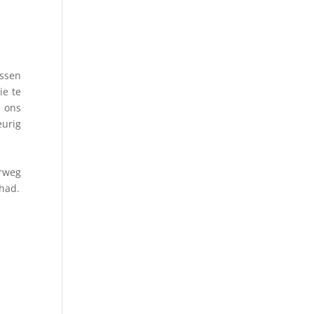
ussen
ie te
e ons
eurig
erweg
had.