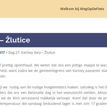
Welkom bij WegOpDeFiets
– Žlutice
017
»
Dag 27: Karlovy Vary – Žlutice
l prettig oponthoud. We weten dat ons een pittige etappe te wa
arheid, want zodra we de gemeentegrens van Karlovy passeren sta
men.
jl we rustig aan de nodige hoogtemeters maken. Gelukkig is het 
llers die ons een kletsnatte dag in het vooruitzicht stelden. Miss
we de klim verrassend makkelijk verloopt. Komt dat door de pr
de temperatuur die vandaag beduidend lager is met zo’n 17 grade