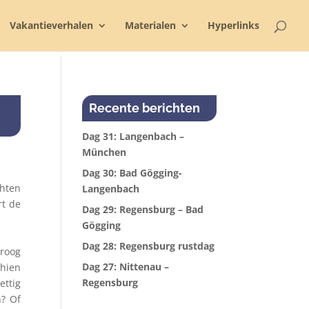
Vakantieverhalen
Materialen
Hyperlinks
Recente berichten
Dag 31: Langenbach –
München
Dag 30: Bad Gögging-
chten
Langenbach
rt de
Dag 29: Regensburg – Bad
Gögging
Dag 28: Regensburg rustdag
droog
Dag 27: Nittenau –
chien
Regensburg
ettig
n? Of