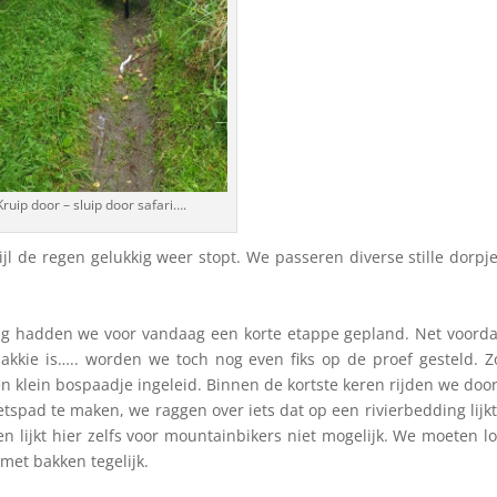
Kruip door – sluip door safari….
l de regen gelukkig weer stopt. We passeren diverse stille dorpj
ng hadden we voor vandaag een korte etappe gepland. Net voord
kie is….. worden we toch nog even fiks op de proef gesteld. Z
 klein bospaadje ingeleid. Binnen de kortste keren rijden we doo
ietspad te maken, we raggen over iets dat op een rivierbedding lijk
en lijkt hier zelfs voor mountainbikers niet mogelijk. We moeten l
 met bakken tegelijk.