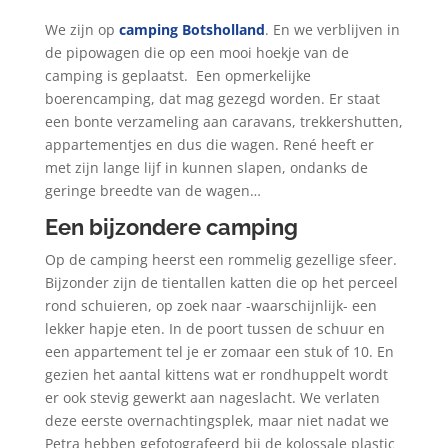
We zijn op
camping Botsholland
. En we verblijven in
de pipowagen die op een mooi hoekje van de
camping is geplaatst.
Een opmerkelijke
boerencamping, dat mag gezegd worden. Er staat
een bonte verzameling aan caravans, trekkershutten,
appartementjes en dus die wagen. René heeft er
met zijn lange lijf in kunnen slapen, ondanks de
geringe breedte van de wagen…
Een bijzondere camping
Op de camping heerst een rommelig gezellige sfeer.
Bijzonder zijn de tientallen katten die op het perceel
rond schuieren, op zoek naar -waarschijnlijk- een
lekker hapje eten. In de poort tussen de schuur en
een appartement tel je er zomaar een stuk of 10. En
gezien het aantal kittens wat er rondhuppelt wordt
er ook stevig gewerkt aan nageslacht. We verlaten
deze eerste overnachtingsplek, maar niet nadat we
Petra hebben gefotografeerd bij de kolossale plastic