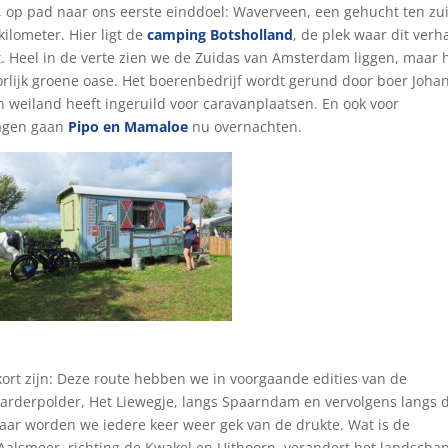
at, op pad naar ons eerste einddoel: Waverveen, een gehucht ten z
ilometer. Hier ligt de
camping Botsholland
, de plek waar dit verh
 Heel in de verte zien we de Zuidas van Amsterdam liggen, maar 
rlijk groene oase. Het boerenbedrijf wordt gerund door boer Johan
n weiland heeft ingeruild voor caravanplaatsen. En ook voor
wagen gaan
Pipo en Mamaloe
nu overnachten.
rt zijn: Deze route hebben we in voorgaande edities van de
aarderpolder, Het Liewegje, langs Spaarndam en vervolgens langs 
 daar worden we iedere keer weer gek van de drukte. Wat is de
Aalsmeer, richting de Kwakel en Uithoorn, verandert het landscha