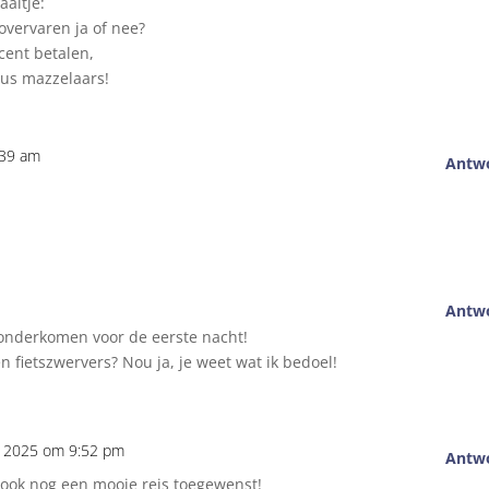
aaltje:
overvaren ja of nee?
cent betalen,
dus mazzelaars!
:39 am
Antw
Antw
onderkomen voor de eerste nacht!
n fietszwervers? Nou ja, je weet wat ik bedoel!
li 2025 om 9:52 pm
Antw
e ook nog een mooie reis toegewenst!