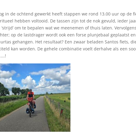
nog in de ochtend gewerkt heeft stappen we rond 13.00 uur op de fi
itueel hebben voltooid. De tassen zijn tot de nok gevuld, ieder jaar
e ‘strijd’ om te bepalen wat we meenemen of thuis laten. Vervolgen
hter; op de lastdrager wordt ook een forse plunjebaal geplaatst e
uurtas gehangen. Het resultaat? Een zwaar beladen Santos fiets, di
etiteld kan worden. De gehele combinatie voelt derhalve als een soo
….!