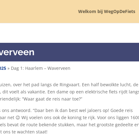
Welkom bij WegOpDeFiets
averveen
025
»
Dag 1: Haarlem – Waverveen
huizen, over het pad langs de Ringvaart. Een half bewolkte lucht, de
, dit voelt als vakantie. Een dame op een elektrische fiets rijdt lang
iendelijk: “Waar gaat de reis naar toe?”
 ons antwoord. “Daar ben ik dan best wel jaloers op! Goede reis
r net 😉 Wij voelen ons ook de koning te rijk. Voor ons liggen 160
els bevat de route bekende stukken, maar het grootste gedeelte e
t ons te wachten staat!