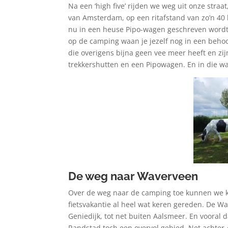
Na een ‘high five’ rijden we weg uit onze stra
van Amsterdam, op een ritafstand van zo’n 40 k
nu in een heuse Pipo-wagen geschreven wordt.
op de camping waan je jezelf nog in een behoo
die overigens bijna geen vee meer heeft en zij
trekkershutten en een Pipowagen. En in die 
De weg naar Waverveen
Over de weg naar de camping toe kunnen we ko
fietsvakantie al heel wat keren gereden. De W
Geniedijk, tot net buiten Aalsmeer. En vooral
Randstad toch een overvol gebied. Net achter 