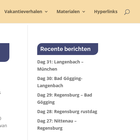
Vakantieverhalen
Materialen
Hyperlinks
Recente berichten
Dag 31: Langenbach –
München
Dag 30: Bad Gögging-
Langenbach
s
Dag 29: Regensburg – Bad
Gögging
Dag 28: Regensburg rustdag
0
Dag 27: Nittenau –
rvan
Regensburg