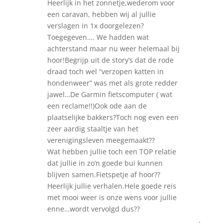
Heerlijk in het zonnetje,wederom voor
een caravan, hebben wij al jullie
verslagen in 1x doorgelezen?
Toegegeven…. We hadden wat
achterstand maar nu weer helemaal bij
hoor!Begrijp uit de story’s dat de rode
draad toch wel “verzopen katten in
hondenweer” was met als grote redder
jawel…De Garmin fietscomputer ( wat
een reclame!!)Ook ode aan de
plaatselijke bakkers?Toch nog even een
zeer aardig staaltje van het
verenigingsleven meegemaakt??
Wat hebben jullie toch een TOP relatie
dat jullie in zo’n goede bui kunnen
blijven samen.Fietspetje af hoor??
Heerlijk jullie verhalen.Hele goede reis
met mooi weer is onze wens voor jullie
enne…wordt vervolgd dus??