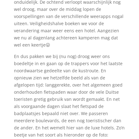
onduidelijk. De ochtend verloopt waarschijnlijk nog
wel droog, maar over de middag lopen de
voorspellingen van de verschillende weerapps nogal
uiteen. Veiligheidshalve boeken we voor de
verandering maar weer eens een hotel. Aangezien
we nu al dagenlang achtereen kamperen mag dat
wel een keertje😛
En dus pakken we bij (nu nog) droog weer ons
boedeltje in en gaan op de trappers voor het laatste
noordwaartse gedeelte van de kustroute. En
opnieuw zien we hetzelfde beeld als van de
afgelopen tijd: langgerekte, over het algemeen goed
onderhouden fietspaden waar door de vele Duitse
toeristen gretig gebruik van wordt gemaakt. En net
als voorgaande dagen slaat het fietspad de
badplaatsjes bepaald niet over. We passeren
meerdere boulevards, de een nog toeristischer dan
de ander. En het wemelt hier van de luxe hotels. Zo’n
beetje van het soort als hieronder op de foto: