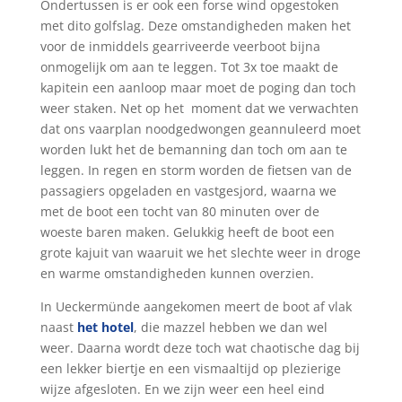
Ondertussen is er ook een forse wind opgestoken
met dito golfslag. Deze omstandigheden maken het
voor de inmiddels gearriveerde veerboot bijna
onmogelijk om aan te leggen. Tot 3x toe maakt de
kapitein een aanloop maar moet de poging dan toch
weer staken. Net op het
moment dat we verwachten
dat ons vaarplan noodgedwongen geannuleerd moet
worden lukt het de bemanning dan toch om aan te
leggen. In regen en storm worden de fietsen van de
passagiers opgeladen en vastgesjord, waarna we
met de boot een tocht van 80 minuten over de
woeste baren maken. Gelukkig heeft de boot een
grote kajuit van waaruit we het slechte weer in droge
en warme omstandigheden kunnen overzien.
In Ueckermünde aangekomen meert de boot af vlak
naast
het hotel
, die mazzel hebben we dan wel
weer. Daarna wordt deze toch wat chaotische dag bij
een lekker biertje en een vismaaltijd op plezierige
wijze afgesloten. En we zijn weer een heel eind